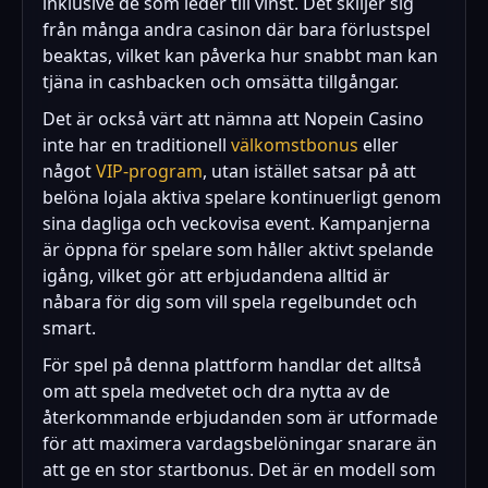
inklusive de som leder till vinst. Det skiljer sig
från många andra casinon där bara förlustspel
beaktas, vilket kan påverka hur snabbt man kan
tjäna in cashbacken och omsätta tillgångar.
Det är också värt att nämna att Nopein Casino
inte har en traditionell
välkomstbonus
eller
något
VIP-program
, utan istället satsar på att
belöna lojala aktiva spelare kontinuerligt genom
sina dagliga och veckovisa event. Kampanjerna
är öppna för spelare som håller aktivt spelande
igång, vilket gör att erbjudandena alltid är
nåbara för dig som vill spela regelbundet och
smart.
För spel på denna plattform handlar det alltså
om att spela medvetet och dra nytta av de
återkommande erbjudanden som är utformade
för att maximera vardagsbelöningar snarare än
att ge en stor startbonus. Det är en modell som