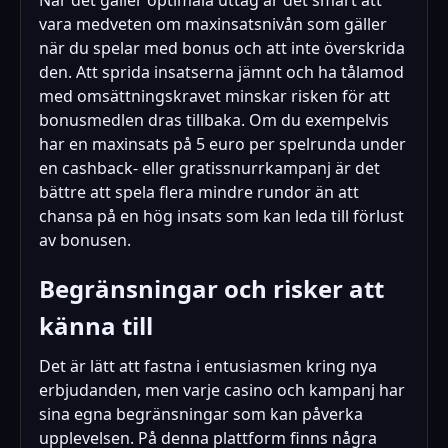
vara medveten om maxinsatsnivån som gäller
när du spelar med bonus och att inte överskrida
den. Att sprida insatserna jämnt och ha tålamod
med omsättningskravet minskar risken för att
bonusmedlen dras tillbaka. Om du exempelvis
har en maxinsats på 5 euro per spelrunda under
en cashback- eller gratissnurrkampanj är det
bättre att spela flera mindre rundor än att
chansa på en hög insats som kan leda till förlust
av bonusen.
Begränsningar och risker att
känna till
Det är lätt att fastna i entusiasmen kring nya
erbjudanden, men varje casino och kampanj har
sina egna begränsningar som kan påverka
upplevelsen. På denna plattform finns några