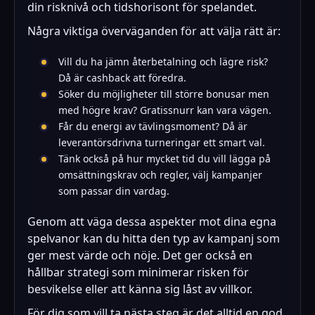
din risknivå och tidshorisont för spelandet.
Några viktiga överväganden för att välja rätt är:
Vill du ha jämn återbetalning och lägre risk?
Då är cashback att föredra.
Söker du möjligheter till större bonusar men
med högre krav? Gratissnurr kan vara vägen.
Får du energi av tävlingsmoment? Då är
leverantörsdrivna turneringar ett smart val.
Tänk också på hur mycket tid du vill lägga på
omsättningskrav och regler, välj kampanjer
som passar din vardag.
Genom att väga dessa aspekter mot dina egna
spelvanor kan du hitta den typ av kampanj som
ger mest värde och nöje. Det ger också en
hållbar strategi som minimerar risken för
besvikelse eller att känna sig låst av villkor.
För dig som vill ta nästa steg är det alltid en god