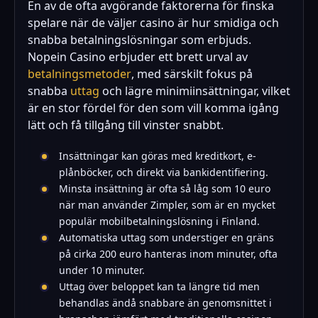
En av de ofta avgörande faktorerna för finska
spelare när de väljer casino är hur smidiga och
snabba betalningslösningar som erbjuds.
Nopein Casino erbjuder ett brett urval av
betalningsmetoder
, med särskilt fokus på
snabba
uttag
och lägre minimiinsättningar, vilket
är en stor fördel för den som vill komma igång
lätt och få tillgång till vinster snabbt.
Insättningar kan göras med kreditkort, e-
plånböcker, och direkt via bankidentifiering.
Minsta insättning är ofta så låg som 10 euro
när man använder Zimpler, som är en mycket
populär mobilbetalningslösning i Finland.
Automatiska uttag som understiger en gräns
på cirka 200 euro hanteras inom minuter, ofta
under 10 minuter.
Uttag över beloppet kan ta längre tid men
behandlas ändå snabbare än genomsnittet i