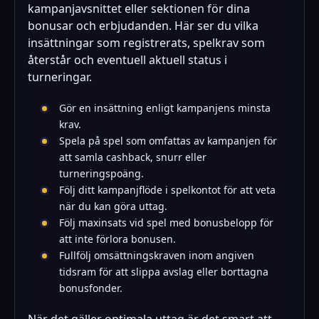
kampanjavsnittet eller sektionen för dina
bonusar och erbjudanden. Här ser du vilka
insättningar som registrerats, spelkrav som
återstår och eventuell aktuell status i
turneringar.
Gör en insättning enligt kampanjens minsta
krav.
Spela på spel som omfattas av kampanjen för
att samla cashback, snurr eller
turneringspoäng.
Följ ditt kampanjflöde i spelkontot för att veta
när du kan göra uttag.
Följ maxinsats vid spel med bonusbelopp för
att inte förlora bonusen.
Fullfölj omsättningskraven inom angiven
tidsram för att slippa avslag eller borttagna
bonusfonder.
När det gäller optimala uttag är det smart att