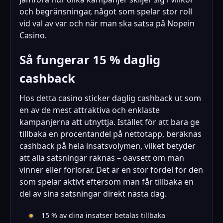
och begränsningar, något som spelar stor roll
vid val av var och när man ska satsa på Nopein
Casino.
Så fungerar 15 % daglig
cashback
Hos detta casino sticker daglig cashback ut som
en av de mest attraktiva och enklaste
kampanjerna att utnyttja. Istället för att bara ge
tillbaka en procentandel på nettotapp, beräknas
cashback på hela insatsvolymen, vilket betyder
att alla satsningar räknas – oavsett om man
vinner eller förlorar. Det är en stor fördel för den
som spelar aktivt eftersom man får tillbaka en
del av sina satsningar direkt nästa dag.
15 % av dina insatser betalas tillbaka