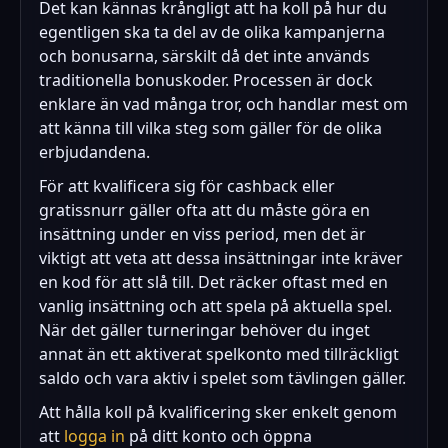
Det kan kännas krångligt att ha koll på hur du
egentligen ska ta del av de olika kampanjerna
och bonusarna, särskilt då det inte används
traditionella bonuskoder. Processen är dock
enklare än vad många tror, och handlar mest om
att känna till vilka steg som gäller för de olika
erbjudandena.
För att kvalificera sig för cashback eller
gratissnurr gäller ofta att du måste göra en
insättning under en viss period, men det är
viktigt att veta att dessa insättningar inte kräver
en kod för att slå till. Det räcker oftast med en
vanlig insättning och att spela på aktuella spel.
När det gäller turneringar behöver du inget
annat än ett aktiverat spelkonto med tillräckligt
saldo och vara aktiv i spelet som tävlingen gäller.
Att hålla koll på kvalificering sker enkelt genom
att
logga in
på ditt konto och öppna