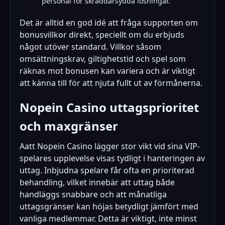
personal för skräddarsydda lösningar.
Det är alltid en god idé att fråga supporten om
bonusvillkor direkt, speciellt om du erbjuds
något utöver standard. Villkor såsom
omsättningskrav, giltighetstid och spel som
räknas mot bonusen kan variera och är viktigt
att känna till för att njuta fullt ut av förmånerna.
Nopein Casino uttagsprioritet
och maxgränser
Aatt Nopein Casino lägger stor vikt vid sina VIP-
spelares upplevelse visas tydligt i hanteringen av
uttag. Inbjudna spelare får ofta en prioriterad
behandling, vilket innebär att uttag både
handläggs snabbare och att månatliga
uttagsgränser kan höjas betydligt jämfört med
vanliga medlemmar. Detta är viktigt, inte minst