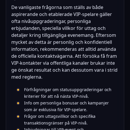
De vanligaste frågorna som ställs av både
aspirerande och etablerade VIP-spelare gäller
ofta nivåuppgraderingar, personliga
erbjudanden, speciella villkor för uttag och
detaljer kring tillgängliga evenemang. Eftersom
mycket av detta är personlig och konfidentiell
information, rekommenderas att alltid använda
de officiella kontaktvägarna. Att försöka få fram
VIP-kontakter via offentliga kanaler brukar inte
ge önskat resultat och kan dessutom vara i strid
med reglerna.
Förfrågningar om statusuppgraderingar och
kriterier för att nå nästa VIP-nivå.
Info om personliga bonusar och kampanjer
som är exklusiva för VIP-spelare.
Frågor om uttagsvillkor och specifika
transaktionsgränser på VIP-nivå.
Inbjudningar till VIP-event och