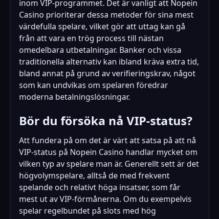
inom VIP-programmet. Det är vanligt att Nopein
Casino prioriterar dessa metoder för sina mest
värdefulla spelare, vilket gör att uttag kan gå
från att vara en trög process till nästan
omedelbara utbetalningar. Banker och vissa
traditionella alternativ kan ibland kräva extra tid,
bland annat på grund av verifieringskrav, något
som kan undvikas om spelaren föredrar
moderna betalningslösningar.
Bör du försöka nå VIP-status?
Att fundera på om det är värt att satsa på att nå
VIP-status på Nopein Casino handlar mycket om
vilken typ av spelare man är. Generellt sett är det
högvolymspelare, alltså de med frekvent
spelande och relativt höga insatser, som får
mest ut av VIP-förmånerna. Om du exempelvis
spelar regelbundet på slots med hög