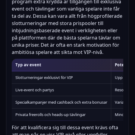
program extra krydda är tillgången till exklusiva
event och tävlingar som vanliga spelare inte får
ta del av. Dessa kan vara allt från högprofilerade
slotturneringar med stora prispooler till
inbjudningsbaserade event i verkligheten eller
på plattformen där de bästa spelarna tävlar om
unika priser. Det är ofta en stark motivation för
ambitiösa spelare att sikta mot VIP-nivå.
Typ av event
Potentiel
Slotturneringar exklusivt för VIP
Upp till 50
Live-event och partys
Resor, bilj
Specialkampanjer med cashback och extra bonusar
Variabel, 
Privata freerolls och heads-up tävlingar
Mindre pot
För att kvalificera sig till dessa event krävs ofta
att man når en viss VIP-nivå eller uppfyller