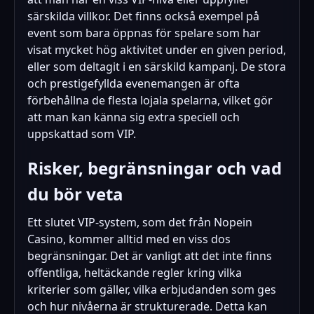
särskilda villkor. Det finns också exempel på
event som bara öppnas för spelare som har
visat mycket hög aktivitet under en given period,
eller som deltagit i en särskild kampanj. De stora
och prestigefyllda evenemangen är ofta
förbehållna de flesta lojala spelarna, vilket gör
att man kan känna sig extra speciell och
uppskattad som VIP.
Risker, begränsningar och vad
du bör veta
Ett slutet VIP-system, som det från Nopein
Casino, kommer alltid med en viss dos
begränsningar. Det är vanligt att det inte finns
offentliga, heltäckande regler kring vilka
kriterier som gäller, vilka erbjudanden som ges
och hur nivåerna är strukturerade. Detta kan