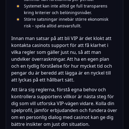
Systemet kan inte alltid ge full transparens
kring kriterier och belöningsnivåer.
Större satsningar innebär större ekonomisk
risk – spela alltid ansvarsfullt.
Innan man satsar på att bli VIP är det klokt att
kontakta casinots support för att få klarhet i
vilka regler som gäller just nu, så att man
undviker överraskningar. Att ha en egen plan
och en tydlig förståelse för hur mycket tid och
pengar du är beredd att lägga är en nyckel till
att lyckas på ett hållbart sätt.
Att lära sig reglerna, förstå egna behov och
kontrollera supportens villkor är nästa steg för
dig som vill utforska VIP-vägen vidare. Kolla din
spelprofil, jämför erbjudanden och fundera över
om en personlig dialog med casinot kan ge dig
bättre insikter om just din situation.