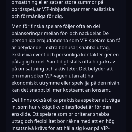
omsättning eller satsar stora summor på
bordsspel, är VIP-inbjudningar mer realistiska
och förmånliga för dig.
Men för finska spelare följer ofta en del
balanseringar mellan för- och nackdelar. De
personliga erbjudandena som VIP-spelare kan få
är betydande – extra bonusar, snabba uttag,
exklusiva event och personliga kontakter ger en
påtaglig fördel. Samtidigt ställs ofta höga krav
på omsättning och aktiviteter. Det betyder att
om man söker VIP-vägen utan att ha
ekonomiskt utrymme eller spelvilja på den nivån,
kan det snabbt bli mer kostsamt än lönsamt.
Det finns också olika praktiska aspekter att väga
in, som hur viktigt likviditetsflödet är för den
enskilde. Ett spelare som prioriterar snabba
uttag och flexibilitet bör räkna med att en hög
insatsnivå krävs för att hålla sig kvar på VIP-