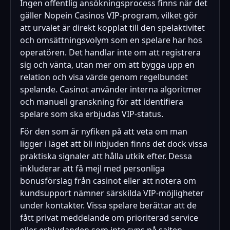
Ingen offentlig ansökningsprocess finns när det
gäller Nopein Casinos VIP-program, vilket gör
att urvalet är direkt kopplat till den spelaktivitet
och omsättningsvolym som en spelare har hos
operatören. Det handlar inte om att registrera
sig och vänta, utan mer om att bygga upp en
relation och visa värde genom regelbundet
spelande. Casinot använder interna algoritmer
och manuell granskning för att identifiera
spelare som ska erbjudas VIP-status.
För den som är nyfiken på att veta om man
ligger i läget att bli inbjuden finns det dock vissa
praktiska signaler att hålla utkik efter. Dessa
inkluderar att få mejl med personliga
bonusförslag från casinot eller att notera om
kundsupport nämner särskilda VIP-möjligheter
under kontakter. Vissa spelare berättar att de
fått privat meddelande om prioriterad service
eller erbjudanden som inte syns på sajten.