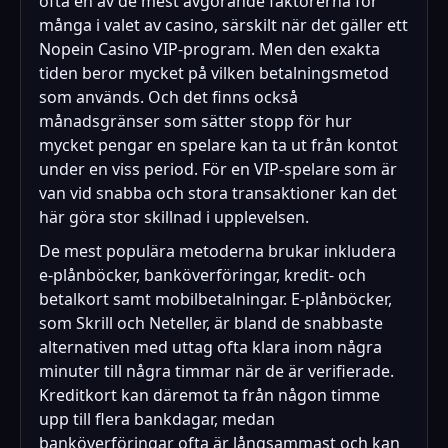
ofta en av de mest avgörande faktorerna för
många i valet av casino, särskilt när det gäller ett
Nopein Casino VIP-program. Men den exakta
tiden beror mycket på vilken betalningsmetod
som används. Och det finns också
månadsgränser som sätter stopp för hur
mycket pengar en spelare kan ta ut från kontot
under en viss period. För en VIP-spelare som är
van vid snabba och stora transaktioner kan det
här göra stor skillnad i upplevelsen.
De mest populära metoderna brukar inkludera
e-plånböcker, banköverföringar, kredit- och
betalkort samt mobilbetalningar. E-plånböcker,
som Skrill och Neteller, är bland de snabbaste
alternativen med uttag ofta klara inom några
minuter till några timmar när de är verifierade.
Kreditkort kan däremot ta från någon timme
upp till flera bankdagar, medan
banköverföringar ofta är långsammast och kan