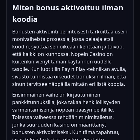
Miten bonus aktivoituu ilman
koodia
Bonusten aktivointi perinteisesti tarkoittaa usein
monivaiheista prosessia, jossa pelaaja etsii
koodin, syöttää sen oikeaan kenttään ja toivoo,
että kaikki on kunnossa. Nopein Casino on
kuitenkin vienyt tämän käytännön uudelle
tasolle. Kun luot tilin Pay n Play -tekniikan avulla,
sivusto tunnistaa oikeudet bonuksiin ilman, että
sinun tarvitsee näppäillä mitään erillistä koodia.
Ensimmäinen vaihe on kirjautuminen
pankkitunnuksilla, joka takaa henkilöllisyyden
varmentamisen ja nopean pääsyn pelitilille.
Toisessa vaiheessa tehdään minimitalletus,
jonka suuruuden kasino on määrittänyt
bonusten aktivoimiseksi. Kun tämä tapahtuu,
järjestelmä tarkistaa, oletko oikeutettu