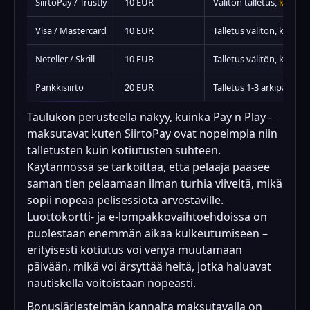
SiirtoPay / Trustly
10 EUR
Välitön talletus,
kotiutu
Visa / Mastercard
10 EUR
Talletus välitön, kotiut
Neteller / Skrill
10 EUR
Talletus välitön, kotiutu
Pankkisiirto
20 EUR
Talletus 1-3 arkipäivää,
Taulukon perusteella näkyy, kuinka Pay n Play -
maksutavat kuten SiirtoPay ovat nopeimpia niin
talletusten kuin kotiutusten suhteen.
Käytännössä se tarkoittaa, että pelaaja pääsee
saman tien pelaamaan ilman turhia viiveitä, mikä
sopii nopeaa pelisessiota arvostaville.
Luottokortti- ja e-lompakkovaihtoehdoissa on
puolestaan enemmän aikaa kulkeutumiseen –
erityisesti kotiutus voi venyä muutamaan
päivään, mikä voi ärsyttää heitä, jotka haluavat
nautiskella voitoistaan nopeasti.
Bonusjärjestelmän kannalta maksutavalla on