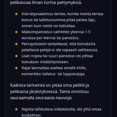
pelikassaa ilman turhia pettymyksiä.
Kierrätysvaatimus kertoo, kuinka monta kertaa
bonus tai talletussumma pitää pelata läpi,
ennen kuin voitot voi kotiuttaa.
Maksimipanostus vaihtelee yleensä 1-5
eurossa per kierros tai panostus.
Pelirajoitukset tarkoittavat, että bonuksilla
pelattavia pelejä ei ole vapaasti valittavissa.
Liian nopea tai suuri panostus voi johtaa
bonuksen mitätöitymiseen.
Rajat kannattaa asettaa omalle tilille,
esimerkiksi talletus- tai tappiorajoja.
Kaikista tärkeintä on pitää oma pelitili ja
pelikassa järjestyksessä. Tämä onnistuu
seuraamalla seuraavia neuvoja:
Rajoita talletuksia viikkotasolla, älä ylitä omaa
budjettiasi.