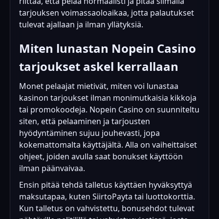
riittää, että pelaa normaalisti ja pitää silmällä
tarjouksen voimassaoloaikaa, jotta palautukset
tulevat ajallaan ja ilman yllätyksiä.
Miten lunastan Nopein Casino
tarjoukset askel kerrallaan
Monet pelaajat mietivät, miten voi lunastaa
kasinon tarjoukset ilman monimutkaisia kikkoja
tai promokoodeja. Nopein Casino on suunniteltu
siten, että pelaaminen ja tarjousten
hyödyntäminen sujuu jouhevasti, jopa
kokemattomalta käyttäjältä. Alla on vaiheittaiset
ohjeet, joiden avulla saat bonukset käyttöön
ilman päänvaivaa.
Ensin pitää tehdä talletus käyttäen hyväksyttyä
maksutapaa, kuten SiirtoPayta tai luottokorttia.
Kun talletus on vahvistettu, bonusehdot tulevat