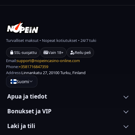
Turvalliset maksut • Nopeat kotiutukset • 24/7 tuki
Suomi
SSL-suojattu
Vain 18+
Reilu peli
Svenska
Email:
support@nopeincasino-online.com
Phone:
+3581716847359
English
Address:
Linnankatu 27, 20100 Turku, Finland
Suomi
Apua ja tiedot
Tietoa meistä
Bonukset ja VIP
Yhteystiedot
Kampanjat
Laki ja tili
Kokemuksia