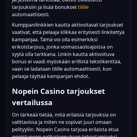
tarjouksiin ja lisää bonukset
tilille
automaattisesti.
Kumppanilinkkien kautta aktivoitavat tarjoukset
vaativat, että pelaaja klikkaa erityisesti linkitettyä
kampanjaa. Tämä voi olla esimerkiksi
erikoistarjous, jonka voimassaoloajoissa on
syytä olla tarkkana. Linkin kautta aktivoituva
bonus ei vaadi myöskään erillistä tekstikenttää,
vaan se ladataan tilille automaattisesti, kun
pelaaja täyttää kampanjan ehdot.
Nopein Casino tarjoukset
vertailussa
On tärkeää tietää, mitä erilaisia tarjouksia on
valittavissa ja miten ne sopivat juuri omaan
pelityyliin. Nopein Casino tarjoaa erilaista etua
onnistuneen pelikokemuksen tehostamiseksi.