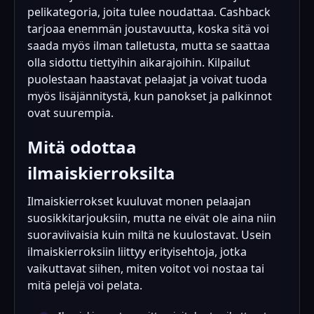
pelikategoria, joita tulee noudattaa. Cashback
tarjoaa enemmän joustavuutta, koska sitä voi
saada myös ilman talletusta, mutta se saattaa
olla sidottu tiettyihin aikarajoihin. Kilpailut
puolestaan haastavat pelaajat ja voivat tuoda
myös lisäjännitystä, kun panokset ja palkinnot
ovat suurempia.
Mitä odottaa
ilmaiskierroksilta
Ilmaiskierrokset kuuluvat monen pelaajan
suosikkitarjouksiin, mutta ne eivät ole aina niin
suoraviivaisia kuin miltä ne kuulostavat. Usein
ilmaiskierroksiin liittyy erityisehtoja, jotka
vaikuttavat siihen, miten voitot voi nostaa tai
mitä pelejä voi pelata.