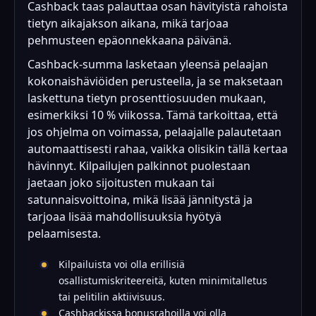
Cashback taas palauttaa osan hävityistä rahoista
tietyn aikajakson aikana, mikä tarjoaa
pehmusteen epäonnekkaana päivänä.
Cashback-summa lasketaan yleensä pelaajan
kokonaishäviöiden perusteella, ja se maksetaan
laskettuna tietyn prosenttiosuuden mukaan,
esimerkiksi 10 % viikossa. Tämä tarkoittaa, että
jos ohjelma on voimassa, pelaajalle palautetaan
automaattisesti rahaa, vaikka olisikin tällä kertaa
hävinnyt. Kilpailujen palkinnot puolestaan
jaetaan joko sijoitusten mukaan tai
satunnaisvoittoina, mikä lisää jännitystä ja
tarjoaa lisää mahdollisuuksia hyötyä
pelaamisesta.
Kilpailuista voi olla erillisiä
osallistumiskriteereitä, kuten minimitalletus
tai pelitilin aktiivisuus.
Cashbackissa bonusrahoilla voi olla