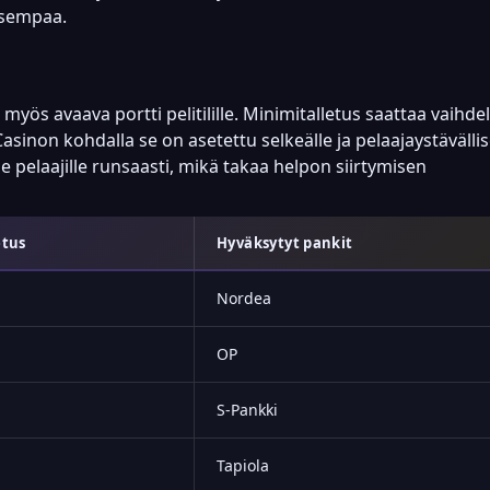
isempaa.
 myös avaava portti pelitilille. Minimitalletus saattaa vaihdel
inon kohdalla se on asetettu selkeälle ja pelaajaystävällis
e pelaajille runsaasti, mikä takaa helpon siirtymisen
etus
Hyväksytyt pankit
Nordea
OP
S-Pankki
Tapiola