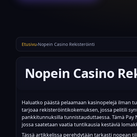
Etusivu
Nopein Casino Rekisteröinti
›
Nopein Casino Rek
Haluatko päästä pelaamaan kasinopelejä ilman tur
tarjoaa rekisteröintikokemuksen, jossa pelitili 
pankkitunnuksilla tunnistauduttaessa. Tämä Pay N P
jossa saatetaan vaatia tuntikausia kestäviä lomakk
Tässä artikkelissa perehdytään tarkasti nopean tili