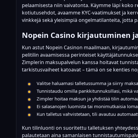
pelaamisesta niin vaivatonta. Käymme läpi koko re
kotiutusehdot, avaamme KYC-vaatimukset ja kerro
vinkkejä sekä yleisimpiä ongelmatilanteita, jotta 
Nopein Casino kirjautuminen ja 
Kun astut Nopein Casinon maailmaan, kirjautumin
pelitilin avaamisessa perinteiset käyttäjätunnukse
Zimplerin maksupalvelun kanssa hoitavat tunnist
tarkistusvaiheet katoavat – tämä on se kenties n
Valitse haluamasi talletussumma ja siirry mak
Tunnistaudu omilla pankkitunnuksillasi, mikä vah
Zimpler hoitaa maksun ja yhdistää tilin automaat
Ei salasanojen luomista tai monimutkaisia lomak
Kun talletus vahvistetaan, tili avautuu automaat
Kun tilinluonti on suoritettu talletuksen yhteydes
palautetaan aina samanlaisen tunnistautumispalvelu