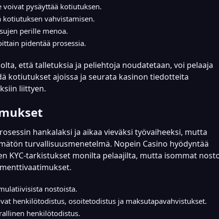
 voivat pysäyttää kotiutuksen.
ä kotiutuksen vahvistamisen.
sujen perille menoa.
ittain pidentää prosessia.
ta, että talletuksia ja peliehtoja noudatetaan, voi pelaaja
 kotiutukset ajoissa ja seurata kasinon tiedotteita
siin liittyen.
imukset
osessin hankalaksi ja aikaa vieväksi työvaiheeksi, mutta
tämätön turvallisuusmenetelmä. Nopein Casino hyödyntää
n KYC-tarkistukset monilta pelaajilta, mutta isommat nosto
umenttivaatimukset.
latiivisista nostoista.
at henkilötodistus, osoitetodistus ja maksutapavahvistukset.
rallinen henkilötodistus.