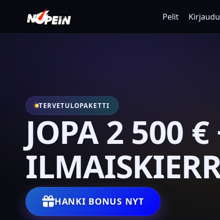
Pelit
Kirjaudu
TERVETULOPAKETTI
JOPA 2 500 € 
ILMAISKIER
HANKI BONUS NYT