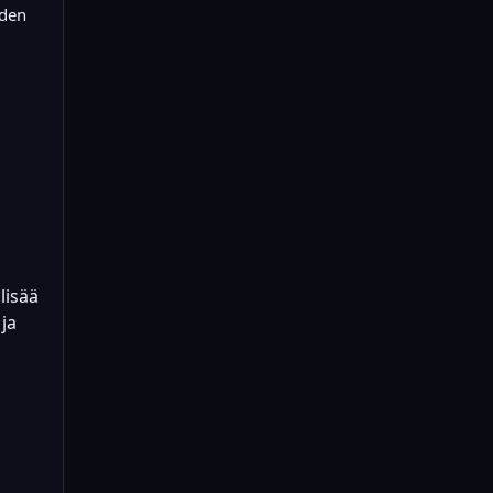
uden
lisää
ja