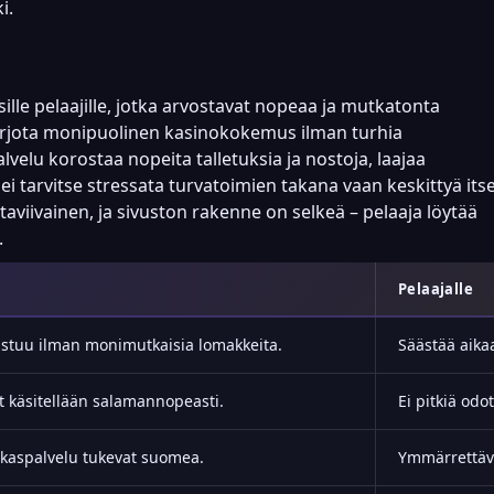
i.
ille pelaajille, jotka arvostavat nopeaa ja mutkatonta
arjota monipuolinen kasinokokemus ilman turhia
lvelu korostaa nopeita talletuksia ja nostoja, laajaa
n ei tarvitse stressata turvatoimien takana vaan keskittyä its
aviivainen, ja sivuston rakenne on selkeä – pelaaja löytää
.
Pelaajalle
istuu ilman monimutkaisia lomakkeita.
Säästää aika
ot käsitellään salamannopeasti.
Ei pitkiä odo
iakaspalvelu tukevat suomea.
Ymmärrettävä