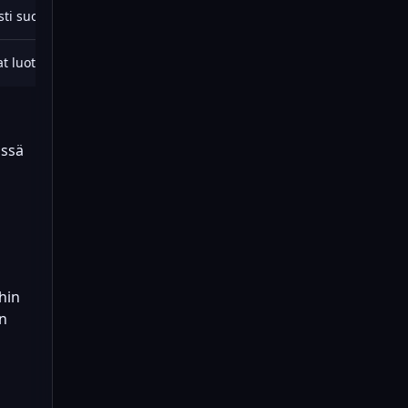
ti suosikkipelinsä tai kokeilee uusia pelejä.
at luottaa rahojensa ja tietojensa turvallisuuteen.
ässä
ihin
en