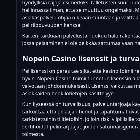
hyödyllisiä rajoja esimerkiksi talletusten suuruude
hallinnassa ilman, että se muuttuu ongelmaksi. Mi
asiakaspalvelu ohjaa oikeaan suuntaan ja välittää t
peliriippuvuuden kanssa.
Kaiken kaikkiaan palvelusta huokuu halu rakentaa
jossa pelaaminen ei ole pelkkää sattumaa vaan halli
Nopein Casino lisenssit ja turva
Pelilisenssi on paras tae siitä, että kasino toimii
hyvin. Nopein Casino toimii tunnetun lisenssin alla
valvotaan johdonmukaisesti. Lisenssi vaikuttaa mm
asiakkaiden henkilötietojen käsittelyyn.
Kun kyseessä on turvallisuus, palveluntarjoaja kä
tarkoittaa että pelaajan tiedot ja tapahtumat ovat 
tarkistettuihin tilitietoihin, jolloin riski vilpillis
sertifioidut pelintarjoajat, joiden satunnaisgener
toimesta.