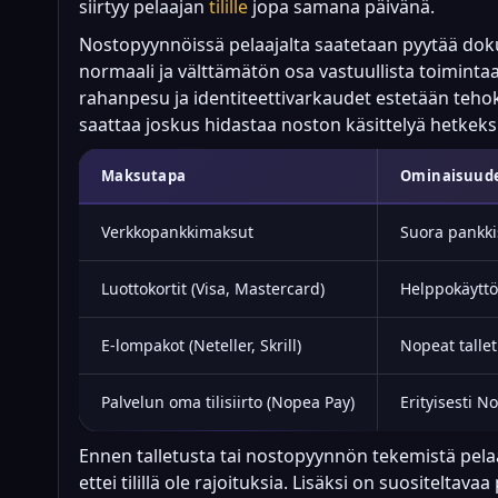
siirtyy pelaajan
tilille
jopa samana päivänä.
Nostopyynnöissä pelaajalta saatetaan pyytää do
normaali ja välttämätön osa vastuullista toiminta
rahanpesu ja identiteettivarkaudet estetään tehok
saattaa joskus hidastaa noston käsittelyä hetkeksi
Maksutapa
Ominaisuud
Verkkopankkimaksut
Suora pankkis
Luottokortit (Visa, Mastercard)
Helppokäyttö
E-lompakot (Neteller, Skrill)
Nopeat tallet
Palvelun oma tilisiirto (Nopea Pay)
Erityisesti N
Ennen talletusta tai nostopyynnön tekemistä pelaa
ettei tilillä ole rajoituksia. Lisäksi on suositeltav