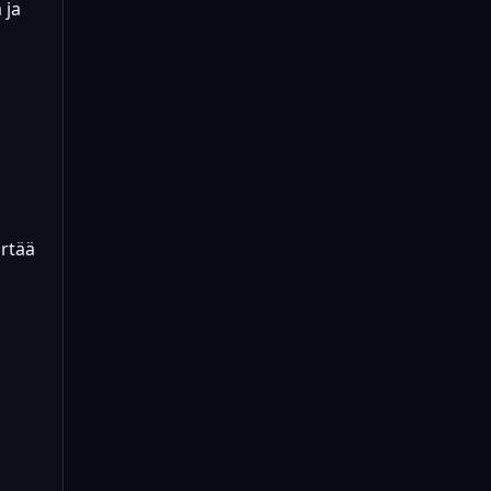
 ja
ärtää