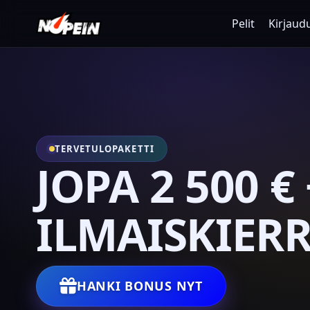
Pelit
Kirjaud
TERVETULOPAKETTI
JOPA 2 500 € 
ILMAISKIER
HANKI BONUS NYT