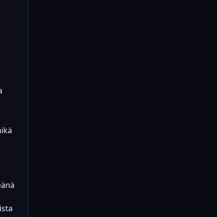
a
mikä
eänä
ista