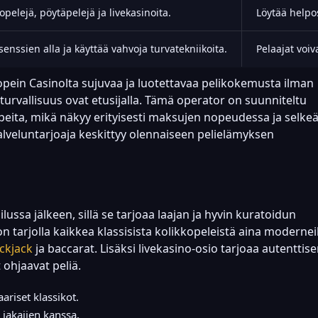
kopelejä, pöytäpelejä ja livekasinoita.
Löytää helpos
isenssien alla ja käyttää vahvoja turvatekniikoita.
Pelaajat voiv
pein Casinolta sujuvaa ja luotettavaa pelikokemusta ilman
turvallisuus ovat etusijalla. Tämä operator on suunniteltu
eita, mikä näkyy erityisesti maksujen nopeudessa ja selke
palveluntarjoaja keskittyy olennaiseen pelielämyksen
lussa jälkeen, sillä se tarjoaa laajan ja hyvin kuratoidun
 on tarjolla kaikkea klassisista kolikkopeleistä aina moderne
ckjack
ja baccarat. Lisäksi livekasino-osio tarjoaa autenttis
 ohjaavat peliä.
riset klassikot.
n jakajien kanssa.