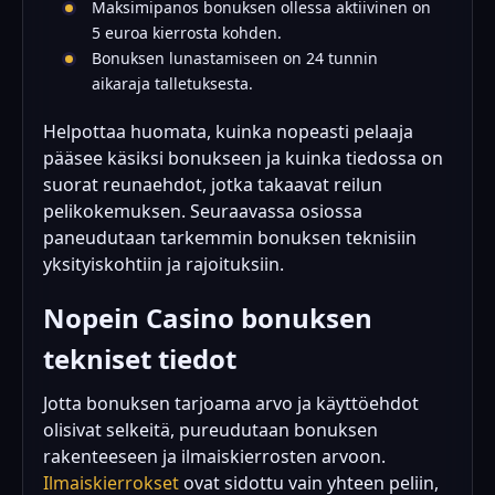
Maksimipanos bonuksen ollessa aktiivinen on
5 euroa kierrosta kohden.
Bonuksen lunastamiseen on 24 tunnin
aikaraja talletuksesta.
Helpottaa huomata, kuinka nopeasti pelaaja
pääsee käsiksi bonukseen ja kuinka tiedossa on
suorat reunaehdot, jotka takaavat reilun
pelikokemuksen. Seuraavassa osiossa
paneudutaan tarkemmin bonuksen teknisiin
yksityiskohtiin ja rajoituksiin.
Nopein Casino bonuksen
tekniset tiedot
Jotta bonuksen tarjoama arvo ja käyttöehdot
olisivat selkeitä, pureudutaan bonuksen
rakenteeseen ja ilmaiskierrosten arvoon.
Ilmaiskierrokset
ovat sidottu vain yhteen peliin,