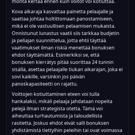
monta kertaa ennen kuin voitot voi kotiuttaa.
Kova aikaraja kasvattaa painetta pelaajalle ja
saattaa johtaa holtittomaan panostamiseen,
mikä ei ole vastuullisen pelaamisen mukaista.
Onnistunut lunastus vaatii siis tarkkaa budjetin
ja peliajan suunnittelua, jotta ehtii täyttää
vaatimukset ilman riskiä menettää bonuksen
ehdot täyttämättä. Esimerkiksi se, että
bonuksen kierrätys pitää suorittaa 24 tunnin
sisällä, asettaa pelaajalle tiukan aikarajan, joka ei
sovi kaikille, varsinkin jos päivän
panoskapasiteetti on rajattu.
Voittojen kotiuttaminen eteen voi tulla
hankalaksi, mikäli pelaaja jahdataan nopeita
pelejä ilman strategista otetta. Tämä voi
aiheuttaa turhautumista ja taloudellista
rasitetta. Joskus ehdot eivät salli bonuksen
yhdistämistä tiettyihin peleihin tai ovat voimassa