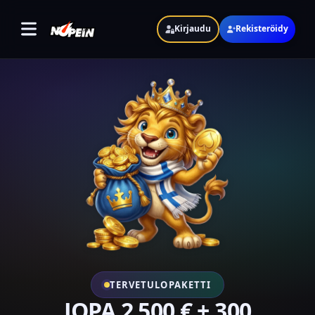
Kirjaudu
Rekisteröidy
Valikko
Pelit
Kirjaudu
Rekisteröinti
Sovellus
Kotiutus
Bonukset
TERVETULOPAKETTI
JOPA 2 500 € + 300