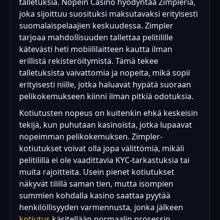
talletuksia. Nopein Casino hyödyntää Zimpleriä,
joka sijoittuu suosituksi maksutavaksi erityisesti
suomalaispelaajien keskuudessa. Zimpler
tarjoaa mahdollisuuden tallettaa pelitilille
kätevästi heti mobiililaitteen kautta ilman
erillistä rekisteröitymistä. Tämä tekee
talletuksista vaivattomia ja nopeita, mikä sopii
erityisesti niille, jotka haluavat hypätä suoraan
pelikokemukseen kiinni ilman pitkiä odotuksia.
Kotiutusten nopeus on kuitenkin ehkä keskeisin
tekijä, kun puhutaan kasinoista, jotka lupaavat
nopeimman pelikokemuksen. Zimpler-
kotiutukset voivat olla jopa välittömiä, mikäli
pelitilillä ei ole vaadittavia KYC-tarkastuksia tai
muita rajoitteita. Usein pienet kotiutukset
näkyvät tilillä saman tien, mutta isompien
summien kohdalla kasino saattaa pyytää
henkilöllisyyden varmennusta, jonka jälkeen
kotiutus
käsitellään normaalin prosessin