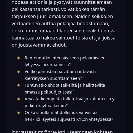
nopeaa actionia ja pystyvät suunnittelemaan
pelikassansa tarkasti, voivat kokea tämän
tarjouksen juuri omakseen. Näiden seikkojen
vertaaminen auttaa pelaajaa tiedostamaan,
onko bonus omaan tilanteeseen realistinen vai
kannattaako hakea vaihtoehtoisia etuja, joissa
on joustavammat ehdot.
Rentoudutko intensiiviseen pelaamiseen
lyhyessä aikaraamissa?
Voitko panostaa päivittäin riittävästi
kierrätyksen suorittamiseen?
Tuntuvatko ehdot selkeiltä ja hallittavilta
omassa pelibudjetissasi?
Arvostatko nopeita talletuksia ja kotiutuksia yli
pitkiin käyttöaikoihin?
Onko sinulla mahdollisuus vahvistaa
henkilöllisyytesi sujuvasti KYC:n yhteydessä?
Jos vastasit myöntävästi useampaan kohtaan,