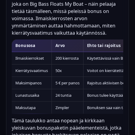
joka on Big Bass Floats My Boat – näin pelaaja
tietää täsmälleen, missä peleissä bonus on
voimassa. Ilmaiskierrosten arvon
ymmärtäminen auttaa hahmottamaan, miten
kierrätysvaatimus vaikuttaa käytännössä.
Bonusosa
Arvo
Ehto tai rajoitus
Ilmaiskierrokset
200 kierrosta
Käytettävissä vain Big Bass
Kierrätysvaatimus
50x
Voitot on kierrätettävä 50
Maksimipanos
5 € per panos
Rajoitus aktiivisen bonuks
Lunastusaika
24 tuntia
Bonus tulee käyttää ja kier
Maksutapa
Zimpler
Bonuksen saa vain tallettam
Tämä taulukko antaa nopean ja kirkkaan
yleiskuvan bonuspaketin pääelementeistä, jotka
jokaisen bonusta harkitsevan pelaajan on syytä