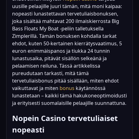
uusille pelaajille juuri tämän, mitä moni kaipaa:
nopeasti lunastettavan tervetuliaisbonuksen,
joka sisältää mahtavat 200 ilmaiskierrosta Big
Bass Floats My Boat -peliin talletuksella
Zimplerillä. Tämän bonuksen kohdalla tarkat
ehdot, kuten 50-kertainen kierrätysvaatimus, 5
euron enimmäispanos ja tiukka 24 tunnin
lunastusaika, pitävät sisällön selkeänä ja
pelaamisen reiluna. Tässä artikkelissa
pureudutaan tarkasti, mitä tämä
tervetuliaisbonus pitää sisällään, miten ehdot
vaikuttavat ja miten
bonus
käytännössä
lunastetaan – kaikki tämä hakukoneoptimoidusti
ja erityisesti suomalaisille pelaajille suunnattuna.
Nopein Casino tervetuliaiset
nopeasti