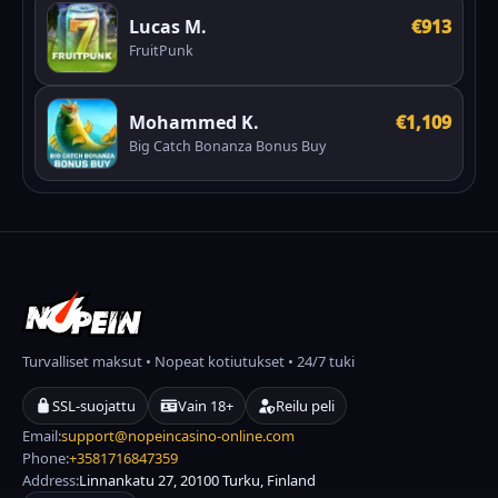
Lucas M.
€913
FruitPunk
Mohammed K.
€1,109
Big Catch Bonanza Bonus Buy
Turvalliset maksut • Nopeat kotiutukset • 24/7 tuki
Suomi
SSL-suojattu
Vain 18+
Reilu peli
Svenska
Email:
support@nopeincasino-online.com
Phone:
+3581716847359
English
Address:
Linnankatu 27, 20100 Turku, Finland