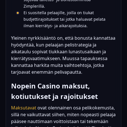
Zimplerillä.
Ei suositella pelaajille, joilla on tiukat
budjettirajoitukset tai jotka haluavat pelata
ilman kierrätys- ja aikarajoituksia.
Yleinen nyrkkisääntö on, että bonusta kannattaa
hyödyntää, kun pelaajan pelistrategia ja
aikataulu sopivat tiukkaan lunastusaikaan ja
kierrätysvaatimukseen. Muussa tapauksessa
kannattaa harkita muita vaihtoehtoja, jotka
tarjoavat enemmän pelivapautta.
Nopein Casino maksut,
kotiutukset ja rajoitukset
Maksutavat
ovat olennainen osa pelikokemusta,
sillä ne vaikuttavat siihen, miten nopeasti pelaaja
pääsee nauttimaan voittoistaan tai tekemään