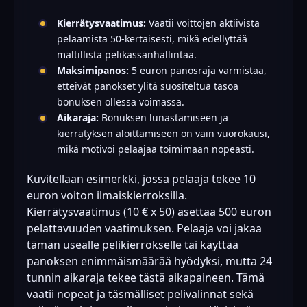
Kierrätysvaatimus:
Vaatii voittojen aktiivista
pelaamista 50-kertaisesti, mikä edellyttää
maltillista pelikassanhallintaa.
Maksimipanos:
5 euron panosraja varmistaa,
etteivät panokset ylitä suositeltua tasoa
bonuksen ollessa voimassa.
Aikaraja:
Bonuksen lunastamiseen ja
kierrätyksen aloittamiseen on vain vuorokausi,
mikä motivoi pelaajaa toimimaan nopeasti.
Kuvitellaan esimerkki, jossa pelaaja tekee 10
euron voiton ilmaiskierroksilla.
Kierrätysvaatimus (10 € x 50) asettaa 500 euron
pelattavuuden vaatimuksen. Pelaaja voi jakaa
tämän usealle pelikierrokselle tai käyttää
panoksen enimmäismäärää hyödyksi, mutta 24
tunnin aikaraja tekee tästä aikapaineen. Tämä
vaatii nopeat ja täsmälliset pelivalinnat sekä