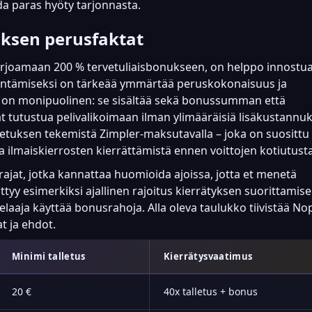
da paras hyöty tarjonnasta.
uksen perusfaktat
rjoamaan 200 % tervetuliaisbonukseen, on helppo innostu
yntämiseksi on tärkeää ymmärtää peruskokonaisuus ja
s on monipuolinen: se sisältää sekä bonussumman että
vat tutustua pelivalikoimaan ilman ylimääräisiä lisäkustannuk
alletuksen tekemistä Zimpler-maksutavalla – joka on suosittu
lmaiskierrosten kierrättämistä ennen voittojen kotiutusta
rajat, jotka kannattaa huomioida ajoissa, jotta et menetä
ittyy esimerkiksi ajallinen rajoitus kierrätyksen suorittamise
laaja käyttää bonusrahoja. Alla oleva taulukko tiivistää No
t ja ehdot.
Minimi talletus
Kierrätysvaatimus
20 €
40x talletus + bonus