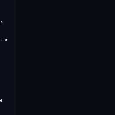
ä.
ymään
et