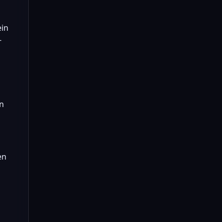
ein
-
un
en