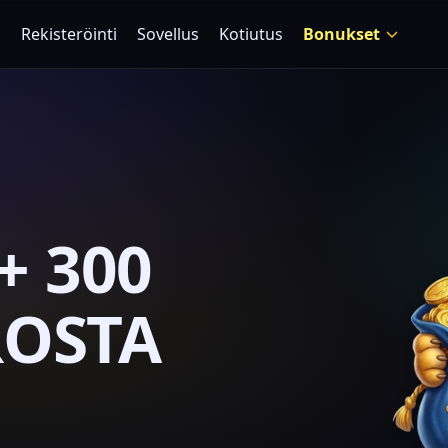
u
Rekisteröinti
Sovellus
Kotiutus
Bonukset
+ 300
ROSTA