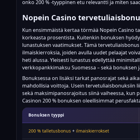
onko 200 % -tyyppinen etu relevantti ja miten saa
Nopein Casino tervetuliaisbon
Kun ensimmäistä kertaa törmää Nopein Casino ta
korkeasta prosentista. Kuitenkin bonuksen hyöd
lunastuksen vaatimukset. Tämä tervetuliaisbonu
ilmaiskierroksia, joiden avulla uudet pelaajat voi
heti alussa. Yleisesti lunastus edellyttää minimit
verkkopankkimaksu Suomessa – sekä bonuksen ja i
Bonuksessa on lisäksi tarkat panosrajat sekä aika
mahdollisia voittoja. Usein tervetuliaisbonuksiin li
sekä maksimipanosrajoitus siinä vaiheessa, kun pe
Casinon 200 % bonuksen oleellisimmat perusfakta
Bonuksen tyyppi
200 %
talletusbonus
+
ilmaiskierrokset