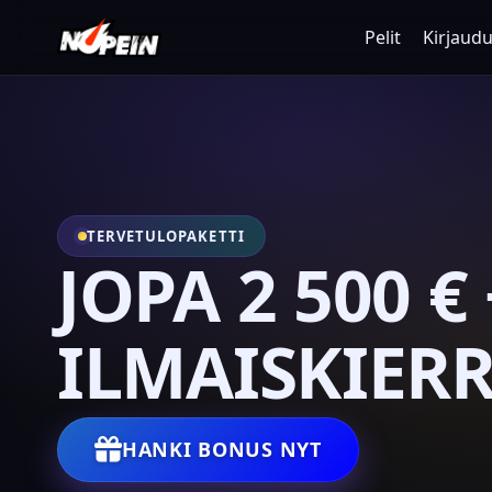
Pelit
Kirjaud
TERVETULOPAKETTI
JOPA 2 500 € 
ILMAISKIER
HANKI BONUS NYT