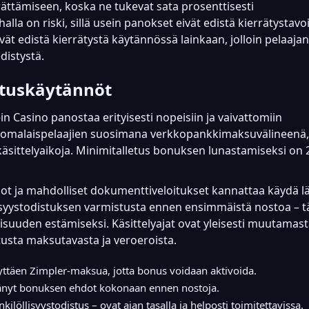
rrättämiseen, koska ne tukevat sata prosenttisesti
la on riski, sillä usein panokset eivät edistä kierrätystavo
vät edistä kierrätystä käytännössä lainkaan, jolloin pelaajan
distystä.
iutuskäytännöt
n Casino panostaa erityisesti nopeisiin ja vaivattomiin
uomalaispelaajien suosimana verkkopankkimaksuvälineenä, 
ä käsittelyaikoja. Minimitalletus bonuksen lunastamiseksi on 
dot ja mahdolliset dokumenttiveloitukset kannattaa käydä l
llisyystodistuksen varmistusta ennen ensimmäistä nostoa – 
isuuden estämiseksi. Käsittelyajat ovat yleisesti muutamas
usta maksutavasta ja veroeroista.
yttäen Zimpler-maksua, jotta bonus voidaan aktivoida.
ättänyt bonuksen ehdot kokonaan ennen nostoja.
ilöllisyystodistus – ovat ajan tasalla ja helposti toimitettavissa.