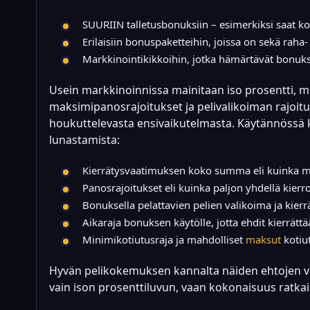
SUURIIN talletusbonuksiin – esimerkiksi saat ko
Erilaisiin bonuspaketteihin, joissa on sekä raha- 
Markkinointikikkoihin, jotka hämärtävät bonuks
Usein markkinoinnissa mainitaan iso prosentti, m
maksimipanosrajoitukset ja pelivalikoiman rajoituk
houkuttelevasta ensivaikutelmasta. Käytännössä 
lunastamista:
Kierrätysvaatimuksen koko summa eli kuinka mont
Panosrajoitukset eli kuinka paljon yhdellä kierro
Bonuksella pelattavien pelien valikoima ja kierrä
Aikaraja bonuksen käytölle, jotta ehdit kierrätt
Minimikotiutusraja ja mahdolliset
maksut
kotiu
Hyvän pelikokemuksen kannalta näiden ehtojen vert
vain ison prosenttiluvun, vaan kokonaisuus ratkai