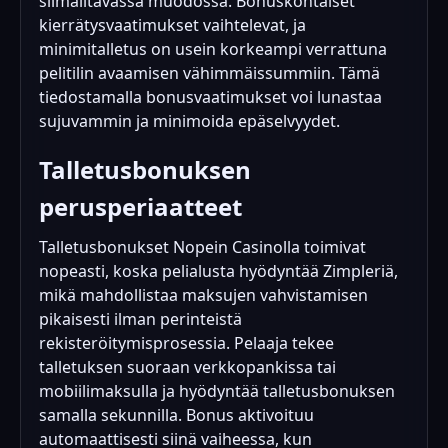
silmäiltävässä muodossa. Bonuskohtaiset
kierrätysvaatimukset vaihtelevat, ja
minimitalletus on usein korkeampi verrattuna
pelitilin avaamisen vähimmäissummiin. Tämä
tiedostamalla bonusvaatimukset voi lunastaa
sujuvammin ja minimoida epäselvyydet.
Talletusbonuksen
perusperiaatteet
Talletusbonukset Nopein Casinolla toimivat
nopeasti, koska pelialusta hyödyntää Zimpleriä,
mikä mahdollistaa maksujen vahvistamisen
pikaisesti ilman perinteistä
rekisteröitymisprosessia. Pelaaja tekee
talletuksen suoraan verkkopankissa tai
mobiilimaksulla ja hyödyntää talletusbonuksen
samalla sekunnilla. Bonus aktivoituu
automaattisesti siinä vaiheessa, kun