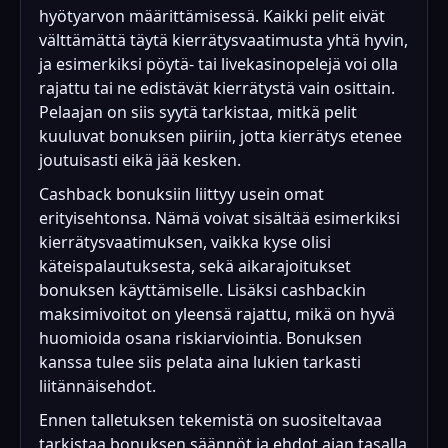
hyötyarvon määrittämisessä. Kaikki pelit eivät
välttämättä täytä kierrätysvaatimusta yhtä hyvin,
ja esimerkiksi pöytä- tai livekasinopelejä voi olla
rajattu tai ne edistävät kierrätystä vain osittain.
Pelaajan on siis syytä tarkistaa, mitkä pelit
kuuluvat bonuksen piiriin, jotta kierrätys etenee
joutuisasti eikä jää kesken.
Cashback bonuksiin liittyy usein omat
erityisehtonsa. Nämä voivat sisältää esimerkiksi
kierrätysvaatimuksen, vaikka kyse olisi
käteispalautuksesta, sekä aikarajoitukset
bonuksen käyttämiselle. Lisäksi cashbackin
maksimivoitot on yleensä rajattu, mikä on hyvä
huomioida osana riskiarviointia. Bonuksen
kanssa tulee siis pelata aina lukien tarkasti
liitännäisehdot.
Ennen talletuksen tekemistä on suositeltavaa
tarkistaa bonuksen säännöt ja ehdot ajan tasalla