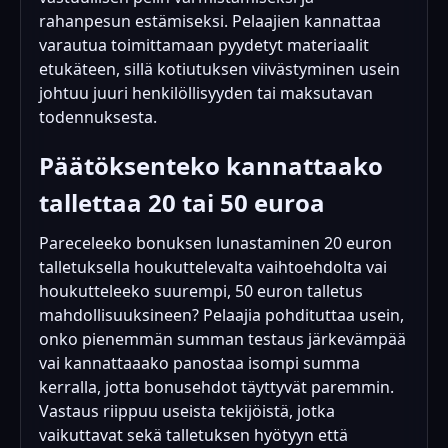
rahanpesun estämiseksi. Pelaajien kannattaa
varautua toimittamaan pyydetyt materiaalit
etukäteen, sillä kotiutuksen viivästyminen usein
johtuu juuri henkilöllisyyden tai maksutavan
todennuksesta.
Päätöksenteko kannattaako
tallettaa 20 tai 50 euroa
Pareceleeko bonuksen lunastaminen 20 euron
talletuksella houkuttelevalta vaihtoehdolta vai
houkutteleeko suurempi, 50 euron talletus
mahdollisuuksineen? Pelaajia pohdituttaa usein,
onko pienemmän summan testaus järkevämpää
vai kannattaaako panostaa isompi summa
kerralla, jotta bonusehdot täyttyvät paremmin.
Vastaus riippuu useista tekijöistä, jotka
vaikuttavat sekä talletuksen hyötyyn että