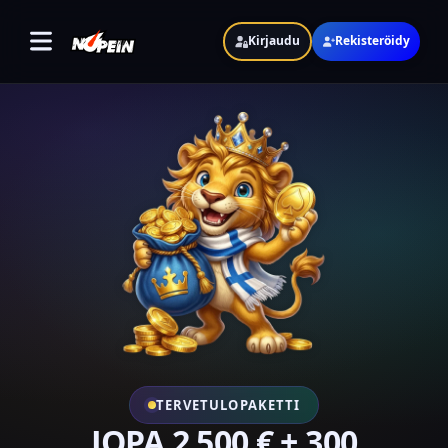
Kirjaudu
Rekisteröidy
Valikko
Pelit
Kirjaudu
Rekisteröinti
Sovellus
Kotiutus
Bonukset
TERVETULOPAKETTI
JOPA 2 500 € + 300