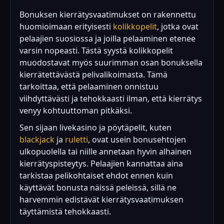
Bonuksen kierrätysvaatimukset on rakennettu
huomioimaan erityisesti
kolikkopelit
, jotka ovat
pelaajien suosiossa ja joilla pelaaminen etenee
varsin nopeasti. Tästä syystä kolikkopelit
muodostavat myös suurimman osan bonuksella
kierrätettävästä pelivalikoimasta. Tämä
tarkoittaa, että pelaaminen onnistuu
viihdyttävästi ja tehokkaasti ilman, että kierrätys
venyy kohtuuttoman pitkäksi.
Sen sijaan livekasino ja pöytäpelit, kuten
blackjack
ja
ruletti
, ovat usein bonusehtojen
ulkopuolella tai niille annetaan hyvin alhainen
kierrätyspisteytys. Pelaajien kannattaa aina
tarkistaa pelikohtaiset ehdot ennen kuin
käyttävät bonusta näissä peleissä, sillä ne
harvemmin edistävät kierrätysvaatimuksen
täyttämistä tehokkaasti.