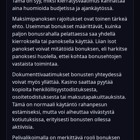
Tämä on syy, miksi kierrätysvaatimus kannattaa
aina huomioida budjetissa ja ajankäytössä.
Maksimipanoksen rajoitukset ovat toinen tärkeä
ehto. Useimmat bonukset määrittävät, kuinka
paljon bonusrahalla pelattaessa saa yhdellä
kierroksella tai panoksella käyttää. Liian isot
panokset voivat mitätöidä bonuksen, eli harkitse
panoksesi huolella, ettei kohtaa bonusehtojen
vastaista toimintaa.
Dokumenttivaatimukset bonusten yhteydessä
voivat myös yllättää. Kasino saattaa pyytää
kopioita henkilöllisyystodistuksesta,
osoitetodistuksesta tai maksutapakuittauksista.
Tämä on normaali käytäntö rahanpesun
estämiseksi, mutta voi aiheuttaa viivästystä
kotiutuksissa, erityisesti bonusten ollessa
aktiivisia.
Pelivalikoimalla on merkittävä rooli bonuksen