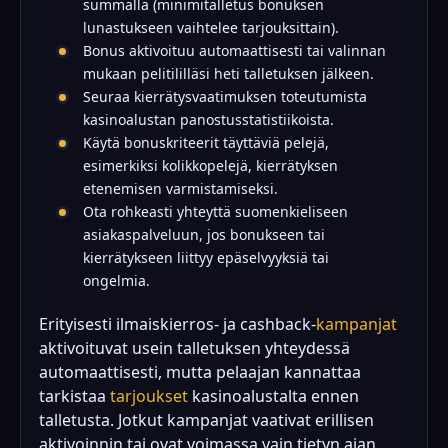
summalla (minimitalletus bonuksen
lunastukseen vaihtelee tarjouksittain).
Bonus aktivoituu automaattisesti tai valinnan
mukaan pelitililläsi heti talletuksen jälkeen.
Seuraa kierrätysvaatimuksen toteutumista
kasinoalustan panostusstatistiikoista.
Käytä bonuskriteerit täyttäviä pelejä,
esimerkiksi kolikkopelejä, kierrätyksen
etenemisen varmistamiseksi.
Ota rohkeasti yhteyttä suomenkieliseen
asiakaspalveluun, jos bonukseen tai
kierrätykseen liittyy epäselvyyksiä tai
ongelmia.
Erityisesti ilmaiskierros- ja cashback-
kampanjat
aktivoituvat usein talletuksen yhteydessä
automaattisesti, mutta pelaajan kannattaa
tarkistaa
tarjoukset
kasinoalustalta ennen
talletusta. Jotkut kampanjat vaativat erillisen
aktivoinnin tai ovat voimassa vain tietyn ajan.