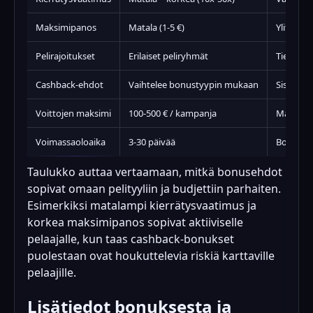
Maksimipanos
Matala (1-5 €)
Ylitys v
Pelirajoitukset
Erilaiset peliryhmät
Tietyt pe
Cashback-ehdot
Vaihtelee bonustyypin mukaan
Sisältävä
Voittojen maksimi
100-500 € / kampanja
Maksimiv
Voimassaoloaika
3-30 päivää
Bonuksen
Taulukko auttaa vertaamaan, mitkä bonusehdot
sopivat omaan pelityyliin ja budjettiin parhaiten.
Esimerkiksi matalampi kierrätysvaatimus ja
korkea maksimipanos sopivat aktiiviselle
pelaajalle, kun taas cashback-bonukset
puolestaan ovat houkuttelevia riskiä karttaville
pelaajille.
Lisätiedot bonuksesta ja