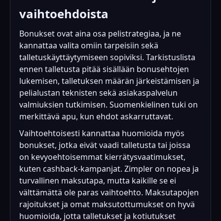
vaihtoehdoista
Bonukset ovat aina osa pelistrategiaa, ja ne
kannattaa valita omiin tarpeisiin sekä
talletuskäyttäytymiseen sopiviksi. Tarkistuslista
ennen talletusta pitää sisällään bonusehtojen
lukemisen, talletuksen määrän järkeistämisen ja
pelialustan teknisten sekä asiakaspalvelun
valmiuksien tutkimisen. Suomenkielinen tuki on
merkittävä apu, kun ehdot askarruttavat.
Vaihtoehtoisesti kannattaa huomioida myös
bonukset, jotka eivät vaadi talletusta tai joissa
on kevyoehtoisemmat kierrätysvaatimukset,
kuten cashback-kampanjat. Zimpler on nopea ja
turvallinen maksutapa, mutta kaikille se ei
välttämättä ole paras vaihtoehto. Maksutapojen
rajoitukset ja omat maksutottumukset on hyvä
huomioida, jotta talletukset ja kotiutukset