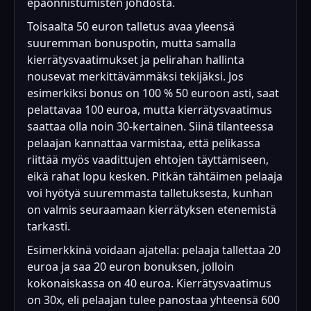
epäonnistumisten johdosta.
Toisaalta 50 euron talletus avaa yleensä
suuremman bonuspotin, mutta samalla
kierrätysvaatimukset ja pelirahan hallinta
nousevat merkittävämmäksi tekijäksi. Jos
esimerkiksi bonus on 100 % 50 euroon asti, saat
pelattavaa 100 euroa, mutta kierrätysvaatimus
saattaa olla noin 30-kertainen. Siinä tilanteessa
pelaajan kannattaa varmistaa, että pelikassa
riittää myös vaadittujen ehtojen täyttämiseen,
eikä rahat lopu kesken. Pitkän tähtäimen pelaaja
voi hyötyä suuremmasta talletuksesta, kunhan
on valmis seuraamaan kierrätyksen etenemistä
tarkasti.
Esimerkkinä voidaan ajatella: pelaaja tallettaa 20
euroa ja saa 20 euron bonuksen, jolloin
kokonaiskassa on 40 euroa. Kierrätysvaatimus
on 30x, eli pelaajan tulee panostaa yhteensä 600