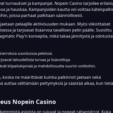
ovat turnaukset ja kampanjat. Nopein Casino tarjoilee erilaisi
poa ja hauskaa. Kampanjoiden kautta voi voittaa käteispalki
uihin, joissa parhaat palkitaan säännöllisesti.
ta jaetaan pelaajille aktiivisuuden mukaan. Myös viikoittaiset
a ja tarjoavat lisäarvoa tavallisen pelin päälle. Suosittu
matic Play’n konseptia, mikä takaa jännitystä ja odotusta
kierroksia suosituissa peleissä.
oavat taloudellista turvaa ja lisävoittoja.
vät kilpailukipinää ja mahdollisuutta suuriin voittoihin.
 koska ne määrittävät kuinka palkinnot jaetaan sekä
ämä auttaa välttämään pettymyksiä ja säästää aikaa, kun tiet
peus Nopein Casino
rkeimmistä asioista on sujuvat ja nopeat rahansiirrot. Kuka