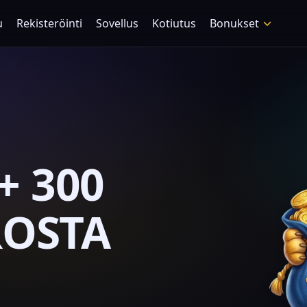
u
Rekisteröinti
Sovellus
Kotiutus
Bonukset
+ 300
ROSTA