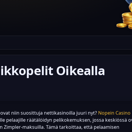
ikkopelit Oikealla
vat niin suosittuja nettikasinoilla juuri nyt?
Nopein Casino
e pelaajille räätälöidyn pelikokemuksen, jossa keskiössä o
en Zimpler-maksuilla. Tämä tarkoittaa, että pelaamisen