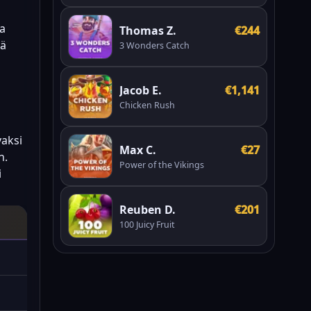
aa
Thomas Z.
€244
tä
3 Wonders Catch
Jacob E.
€1,141
Chicken Rush
vaksi
Max C.
€27
n.
Power of the Vikings
i
Reuben D.
€201
100 Juicy Fruit