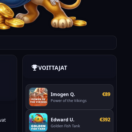
VOITTAJAT
Imogen Q.
€89
Power of the Vikings
Edward U.
€392
vat
Golden Fish Tank